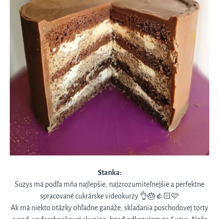
Stanka:
Suzys má podľa mňa najlepšie, najzrozumiteľnejšie a perfektne
spracované cukrárske videokurzy 👌🎂👍🏻🩷
Ak má niekto otázky ohľadne ganáže, skladania poschodovej torty