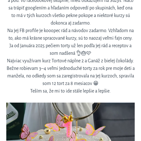
a pod. vo facebookovej skupine, hneď odkazujem na Suzys. Načo
sa trápiť googlením a hľadaním odpovedí po skupinách, keď ona
to má v tých kurzoch všetko pekne pokope a niektoré kurzy sú
dokonca aj zadarmo.
Na jej FB profile je kooopec rád a návodov zadarmo. Vzhľadom na
to, ako má krásne spracované kurzy, sú to naozaj veľmi fajn ceny.
Ja od januára 2025 pečiem torty už len podľa jej rád a receptov a
som nadšená 👌🎂🩷
Najviac využívam kurz Tortové náplne 2 a Ganáž z bielej čokolády.
Bežne robievam 3–4 veľmi jednoduché torty za rok pre moje deti a
manžela, no odkedy som sa zaregistrovala na jej kurzoch, spravila
som 12 tort za 8 mesiacov 😁
Teším sa, že mi to ide stále lepšie a lepšie.