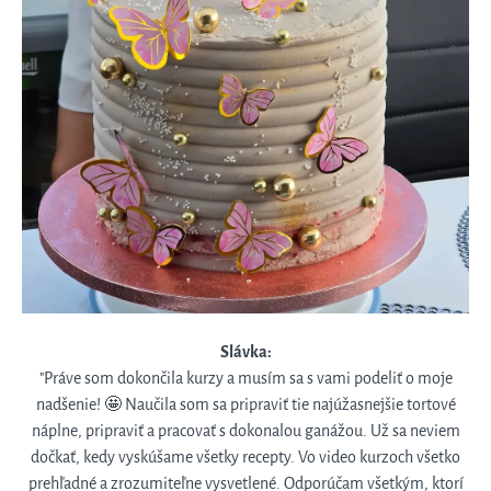
Slávka:
"Práve som dokončila kurzy a musím sa s vami podeliť o moje
nadšenie! 🤩 Naučila som sa pripraviť tie najúžasnejšie tortové
náplne, pripraviť a pracovať s dokonalou ganážou. Už sa neviem
dočkať, kedy vyskúšame všetky recepty. Vo video kurzoch všetko
prehľadné a zrozumiteľne vysvetlené. Odporúčam všetkým, ktorí