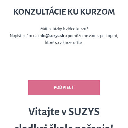
KONZULTÁCIE KU KURZOM
Máte otázky k video kurzu?
Napíšte nám na
info@suzys.sk
a pomôžeme vám s postupmi,
ktoré sa v kurze učíte.
POĎ PIECŤ!
Vitajte v SUZYS