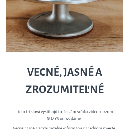
VECNÉ, JASNÉ A
ZROZUMITEĽNÉ
Tieto tri slová vystihujú to, čo vám vďaka video kurzom
SUZYS odovzdáme.
Vecné, jasné a zrozumiteľné informácie na jednom mieste.