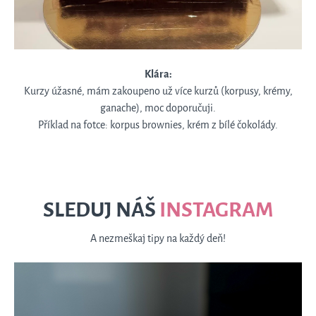
Klára:
Kurzy úžasné, mám zakoupeno už více kurzů (korpusy, krémy,
ganache), moc doporučuji.
Příklad na fotce: korpus brownies, krém z bílé čokolády.
SLEDUJ NÁŠ
INSTAGRAM
A nezmeškaj tipy na každý deň!