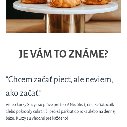
JE VÁM TO ZNÁME?
"Chcem začať piecť, ale neviem,
ako začať."
Video kurzy Suzys sú práve pre teba! Nezáleží, či si začiatočník
alebo pokročilý cukrár, či pečieš párkrát do roka alebo na dennej
báze. Kurzy sú vhodné pre každého!