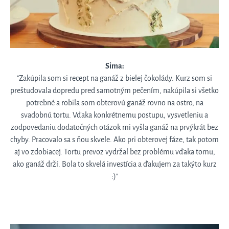
Sima:
"Zakúpila som si recept na ganáž z bielej čokolády. Kurz som si
preštudovala dopredu pred samotným pečením, nakúpila si všetko
potrebné a robila som obterovú ganáž rovno na ostro, na
svadobnú tortu. Vďaka konkrétnemu postupu, vysvetleniu a
zodpovedaniu dodatočných otázok mi vyšla ganáž na prvýkrát bez
chyby. Pracovalo sa s ňou skvele. Ako pri obterovej fáze, tak potom
aj vo zdobiacej. Tortu prevoz vydržal bez problému vďaka tomu,
ako ganáž drží. Bola to skvelá investícia a ďakujem za takýto kurz
:)"