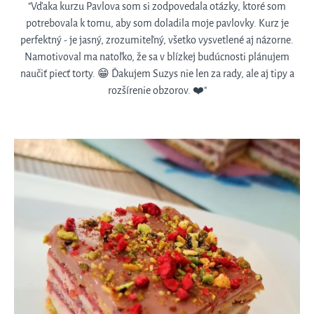
"Vďaka kurzu Pavlova som si zodpovedala otázky, ktoré som
potrebovala k tomu, aby som doladila moje pavlovky. Kurz je
perfektný - je jasný, zrozumiteľný, všetko vysvetlené aj názorne.
Namotivoval ma natoľko, že sa v blízkej budúcnosti plánujem
naučiť piecť torty. 😁 Ďakujem Suzys nie len za rady, ale aj tipy a
rozšírenie obzorov. ❤️"