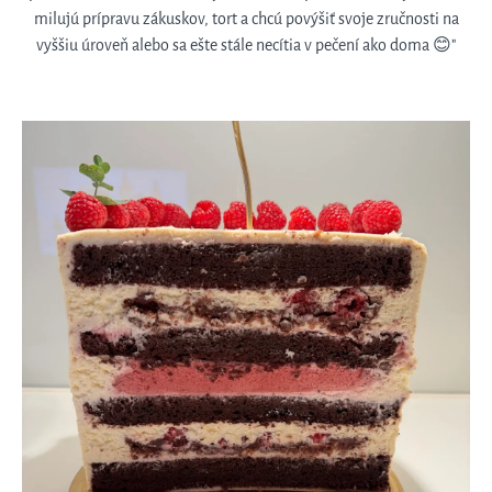
milujú prípravu zákuskov, tort a chcú povýšiť svoje zručnosti na
vyššiu úroveň alebo sa ešte stále necítia v pečení ako doma 😊"