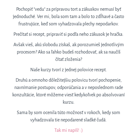
Pochopiť "vedu" za prípravou tort a zákuskov nemusí byť
jednoduché. Ver mi, bola som tam a bolo to zdĺhavé a často
frustrujúce, keď som vyhadzovala plechy nepodarkov.
Prečítať si recept, pripraviť si podľa neho zákusok je hračka.
Avšak vieš, akú slobodu získaš, ak porozumieš jednotlivým
procesom? Ako sa ľahko budeš rozhodovať, ak sa naučíš
čítať zloženia?
Naše kurzy tvorí z jednej polovice recept.
Druhú a omnoho dôležitejšiu polovicu tvorí pochopenie,
navnímanie postupov, odporúčania a v neposlednom rade
konzultácie, ktoré môžeme viesť kedykoľvek po absolvovaní
kurzu.
Sama by som ocenila túto možnosť v rokoch, kedy som
vyhadzovala tie nepodarené sladké čudá.
Tak mi napíš! :)