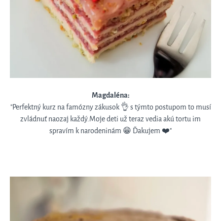
Magdaléna:
"Perfektný kurz na famózny zákusok 👌 s týmto postupom to musí
zvládnuť naozaj každý.Moje deti už teraz vedia akú tortu im
spravím k narodeninám 😁 Ďakujem ❤️"